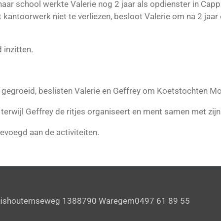
haar school werkte Valerie nog 2 jaar als opdienster in Ca
kantoorwerk niet te verliezen, besloot Valerie om na 2 jaar e
 inzitten.
t gegroeid, beslisten Valerie en Geffrey om Koetstochten Mo
, terwijl Geffrey de ritjes organiseert en ment samen met zijn
voegd aan de activiteiten.
uishoutemseweg 1388790 Waregem0497 61 89 55