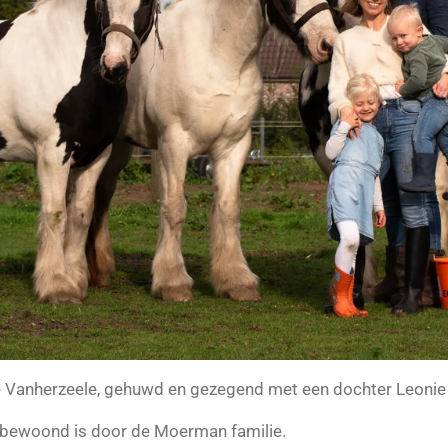
ie Vanherzeele, gehuwd en gezegend met een dochter Leonie 
f bewoond is door de Moerman familie.