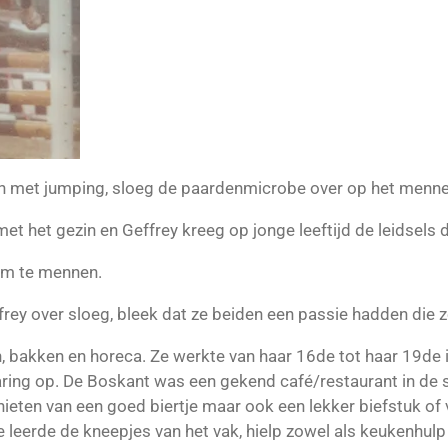
n met jumping, sloeg de paardenmicrobe over op het menne
t het gezin en Geffrey kreeg op jonge leeftijd de leidsels 
 om te mennen.
frey over sloeg, bleek dat ze beiden een passie hadden die
n, bakken en horeca. Ze werkte van haar 16de tot haar 19de
aring op. De Boskant was een gekend café/restaurant in de s
ten van een goed biertje maar ook een lekker biefstuk of v
leerde de kneepjes van het vak, hielp zowel als keukenhulp